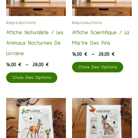
Reproductions
Reproductions
Affiche Naturaliste / Les
Affiche Scientifique / La
Animaux Nocturnes De
Martre Des Pins
Lorraine
Plage
16,00
€
–
28,00
€
De
Ce
Plage
16,00
€
–
28,00
€
Prix :
Choix Des Options
De
16,00 €
Ce
Produi
Prix :
À
Choix Des Options
16,00 €
28,00 €
Produit
A
À
28,00 €
A
Plusie
Plusieurs
Variati
Variations.
Les
Les
Optio
Options
Peuve