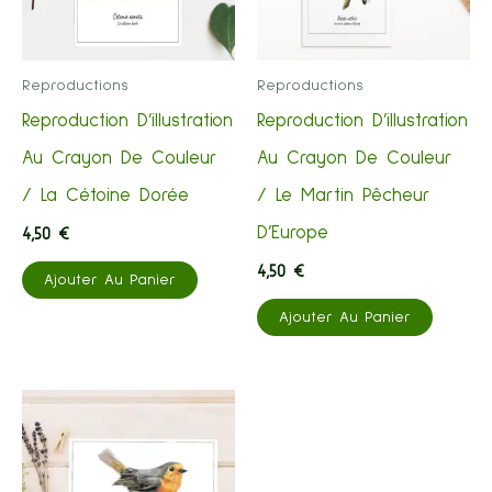
Être
Peuve
Choisies
Être
Reproductions
Reproductions
Sur
Choisi
Reproduction D’illustration
Reproduction D’illustration
La
Sur
Au Crayon De Couleur
Au Crayon De Couleur
Page
La
/ La Cétoine Dorée
/ Le Martin Pêcheur
Du
Page
D’Europe
4,50
€
Produit
Du
4,50
€
Ajouter Au Panier
Produi
Ajouter Au Panier