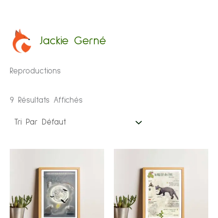
Aller
Jackie Gerné
Au
Accueil
/ Reproductions
Contenu
Reproductions
9 Résultats Affichés